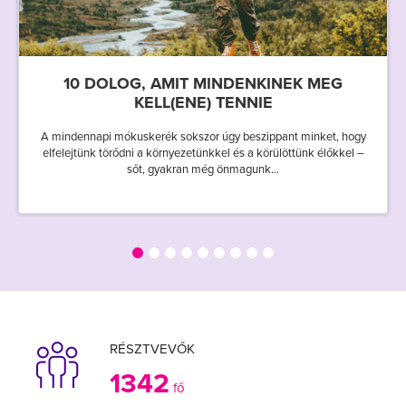
10 DOLOG, AMIT MINDENKINEK MEG
KELL(ENE) TENNIE
A mindennapi mókuskerék sokszor úgy beszippant minket, hogy
elfelejtünk törődni a környezetünkkel és a körülöttünk élőkkel –
sőt, gyakran még önmagunk...
RÉSZTVEVŐK
1342
fő