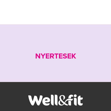
HOGY MEDITÁLJ? ALAPOK KEZDŐ
MEDITÁLÓKNAK
Hogyan tanulhatsz meg meditálni? Az éber meditáció során
megtanulhatod, hogyan kell figyelni a légzésedre, jobban
észreveszed, mikor kalandozik el az...
NYERTESEK