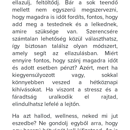
ellazulj, feltöltődj. Bár a sok teendő
mellett nem egyszerű megszervezni,
hogy magadra is időt fordíts, fontos, hogy
add meg a testednek és a lelkednek,
amire szüksége van. Szerencsére
számtalan lehetőség közül választhatsz,
így biztosan találsz olyan módszert,
amely segít az ellazulásban. Miért
ennyire fontos, hogy szánj magadra időt
és adott esetben pénzt? Azért, mert ha
kiegyensúlyozott vagy, sokkal
könnyebben veszed a hétköznapi
kihívásokat. Ha viszont a stressz és a
fáradtság uralkodik el rajtad,
elindulhatsz lefelé a lejtőn.
Ha azt hallod, wellness, neked mi jut
eszedbe? Ne gondolj egyből arra, hogy