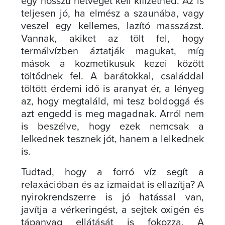
egy hosszú hétvégét kell kifizetned. Az is
teljesen jó, ha elmész a szaunába, vagy
veszel egy kellemes, lazító masszázst.
Vannak, akiket az tölt fel, hogy
termálvízben áztatják magukat, míg
mások a kozmetikusuk kezei között
töltődnek fel. A barátokkal, családdal
töltött érdemi idő is aranyat ér, a lényeg
az, hogy megtaláld, mi tesz boldoggá és
azt engedd is meg magadnak. Arról nem
is beszélve, hogy ezek nemcsak a
lelkednek tesznek jót, hanem a lelkednek
is.
Tudtad, hogy a forró víz segít a
relaxációban és az izmaidat is ellazítja? A
nyirokrendszerre is jó hatással van,
javítja a vérkeringést, a sejtek oxigén és
tápanyag ellátását is fokozza. A